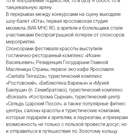
то в театральные подмостки, то в шоу «Голос», то в
танцевальную арену.
В перерывах между конкурсами на сцену выходили
шоу-балет «Юта», первая ярославская студия
мюзикла, ВИА МЧС ЯО, а зрители и болельщики стали
участниками беспроигрышной лотереи от спонсоров
мероприятия.
Спонсорами фестиваля красоты выступили
гостинично-ресторанный комплекс «Иоанн
Васильевич», Резиденция Государыни Главной
Масленицы Страны, первое эко-кафе Ярославля
«Cantata Terrazza», туристический комплекс
«Ростовский», «Библиотека Варенья» и «Музей
Баклуши» (п. Семибратово), туристический комплекс
«Вокзалъ «Кострома Сырная», туристический центр
«Сельдь Царский Посол», а также популярные фитнес
центры, салоны красоты и туристические компании,
которые подарили и зрителям, и лауреатам, и призерам
возможность не только с пользой провести досуг, но
и отправиться в путешествие по Золотому кольцу.