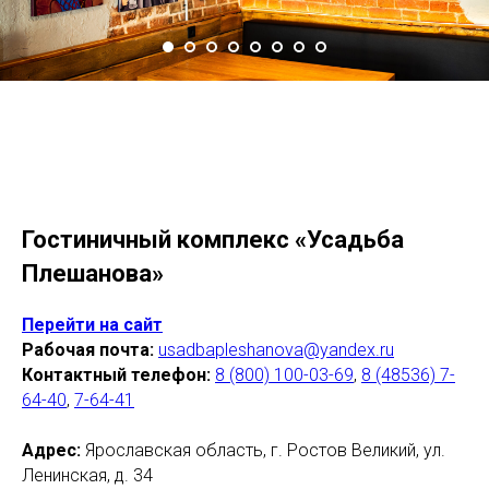
Гостиничный комплекс «Усадьба
Плешанова»
Перейти на сайт
Рабочая почта:
usadbapleshanova@yandex.ru
Контактный телефон:
8 (800) 100-03-69
,
8 (48536) 7-
64-40
,
7-64-41
Адрес:
Ярославская область, г. Ростов Великий, ул.
Ленинская, д. 34