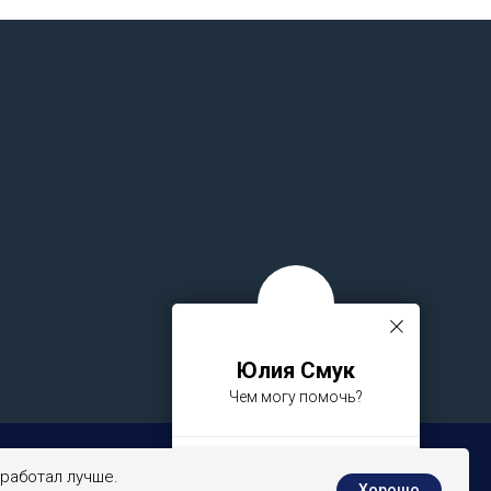
Юлия Смук
Чем могу помочь?
+79065277037
 работал лучше.
Хорошо