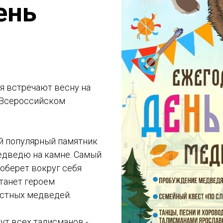
ень
я встречают весну на
 Всероссийском
й популярный памятник
едведю на камне. Самый
оберет вокруг себя
станет героем
естных медведей.
ут всех талисманов -