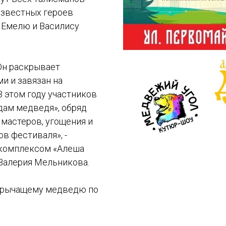
известных героев
, Емелю и Василису
Он раскрывает
и и завязан на
В этом году участников
дам медведя», обряд
мастеров, угощения и
в фестиваля», -
 комплексом «Алеша
Валерия Мельникова.
а рычащему медведю по