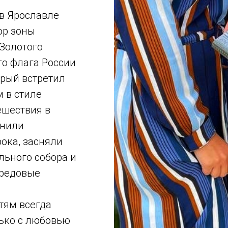
в Ярославле
ор зоны
Золотого
го флага России
орый встретил
 в стиле
ешествия в
енили
ока, засняли
льного собора и
ередовые
тям всегда
лько с любовью