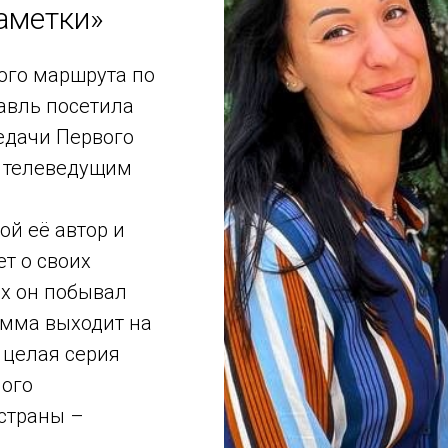
аметки»
ого маршрута по
авль посетила
едачи Первого
с телеведущим
ой её автор и
т о своих
ых он побывал
амма выходит на
 целая серия
мого
страны –