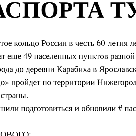
тое кольцо России в честь 60-летия леге
т еще 49 населенных пунктов разной ве
ода до деревни Карабиха в Ярославской об
о» пройдет по территории Нижегородской
страны.
или подготовиться и обновили # паспорт
НОВОГО:
СТРАНИЦ ДЛЯ ПЕЧАТЕЙ И НАКЛЕЕК
ВЫЕ ГОРОДА В ПРОЕКТЕ